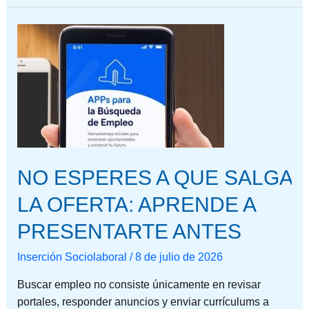
NO
ESPERES
A
QUE
SALGA
LA
OFERTA:
APRENDE
A
NO ESPERES A QUE SALGA
PRESENTARTE
LA OFERTA: APRENDE A
ANTES
PRESENTARTE ANTES
Inserción Sociolaboral
/
8 de julio de 2026
Buscar empleo no consiste únicamente en revisar
portales, responder anuncios y enviar currículums a