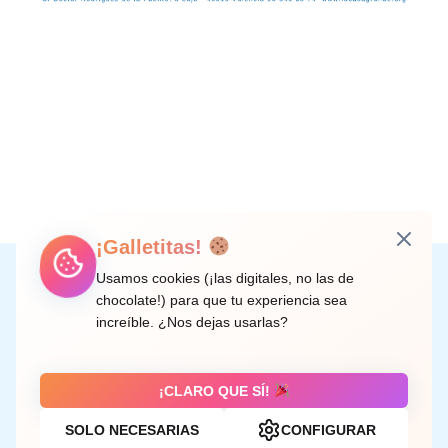
¡Galletitas!
Instagram
Facebook
X
LinkedIn
Correo electrónico
Usamos cookies (¡las digitales, no las de
chocolate!) para que tu experiencia sea
increíble. ¿Nos dejas usarlas?
C/ Doctor Rodríguez de la Fuente, 8 València
¡CLARO QUE SÍ!
SOLO NECESARIAS
CONFIGURAR
Aviso legal