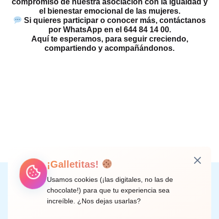
compromiso de nuestra asociación con la igualdad y
el bienestar emocional de las mujeres.
Si quieres participar o conocer más, contáctanos
por WhatsApp en el
644 84 14 00
.
Aquí te esperamos, para seguir creciendo,
compartiendo y acompañándonos.
¡Galletitas!
Instagram
Facebook
X
LinkedIn
Correo electrónico
Usamos cookies (¡las digitales, no las de
chocolate!) para que tu experiencia sea
increíble. ¿Nos dejas usarlas?