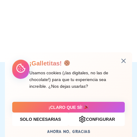
¡Galletitas!
Instagram
Facebook
X
LinkedIn
Correo electrónico
Usamos cookies (¡las digitales, no las de
chocolate!) para que tu experiencia sea
increíble. ¿Nos dejas usarlas?
C/ Doctor Rodríguez de la Fuente, 8 València
¡CLARO QUE SÍ!
SOLO NECESARIAS
CONFIGURAR
Aviso legal
AHORA NO, GRACIAS