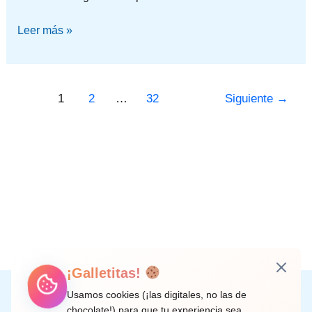
Leer más »
1
2
…
32
Siguiente
→
¡Galletitas!
Instagram
Facebook
X
LinkedIn
Correo electrónico
Usamos cookies (¡las digitales, no las de
chocolate!) para que tu experiencia sea