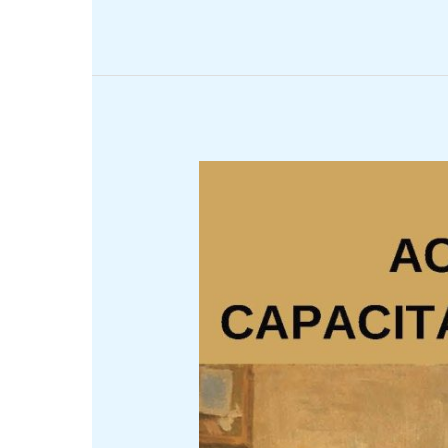
La
Diputación
de
València
mantiene
su
confianza