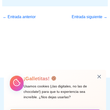
←
Entrada anterior
Entrada siguiente
→
¡Galletitas!
Instagram
Facebook
X
LinkedIn
Correo electrónico
Usamos cookies (¡las digitales, no las de
chocolate!) para que tu experiencia sea
increíble. ¿Nos dejas usarlas?