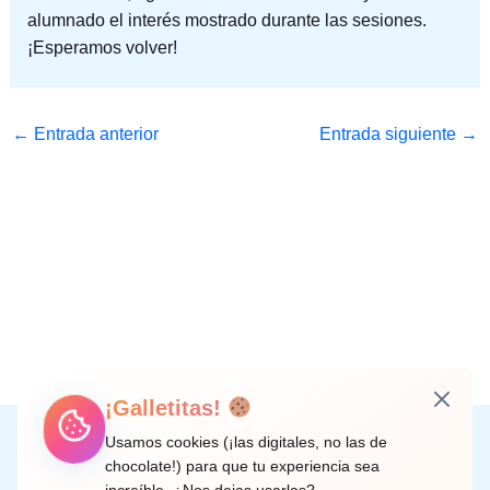
alumnado el interés mostrado durante las sesiones.
¡Esperamos volver!
←
Entrada anterior
Entrada siguiente
→
¡Galletitas!
Instagram
Facebook
X
LinkedIn
Correo electrónico
Usamos cookies (¡las digitales, no las de
chocolate!) para que tu experiencia sea
increíble. ¿Nos dejas usarlas?