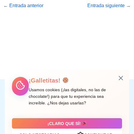
←
Entrada anterior
Entrada siguiente
→
¡Galletitas!
Instagram
Facebook
X
LinkedIn
Correo electrónico
Usamos cookies (¡las digitales, no las de
chocolate!) para que tu experiencia sea
increíble. ¿Nos dejas usarlas?
C/ Doctor Rodríguez de la Fuente, 8 València
¡CLARO QUE SÍ!