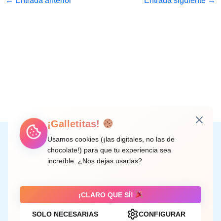
←
Entrada anterior
Entrada siguiente
→
¡Galletitas!
Instagram
Facebook
X
LinkedIn
Correo electrónico
Usamos cookies (¡las digitales, no las de
chocolate!) para que tu experiencia sea
increíble. ¿Nos dejas usarlas?
C/ Doctor Rodríguez de la Fuente, 8 València
¡CLARO QUE SÍ!
SOLO NECESARIAS
CONFIGURAR
Aviso legal