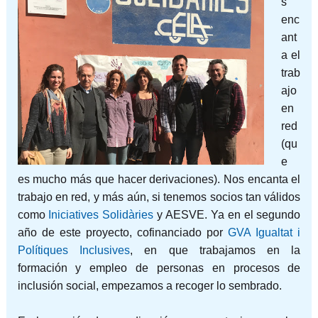
s
enc
ant
a el
trab
ajo
en
red
(qu
e
es mucho más que hacer derivaciones). Nos encanta el
trabajo en red, y más aún, si tenemos socios tan válidos
como
Iniciatives Solidàries
y AESVE. Ya en el segundo
año de este proyecto, cofinanciado por
GVA Igualtat i
Polítiques Inclusives
, en que trabajamos en la
formación y empleo de personas en procesos de
inclusión social, empezamos a recoger lo sembrado.