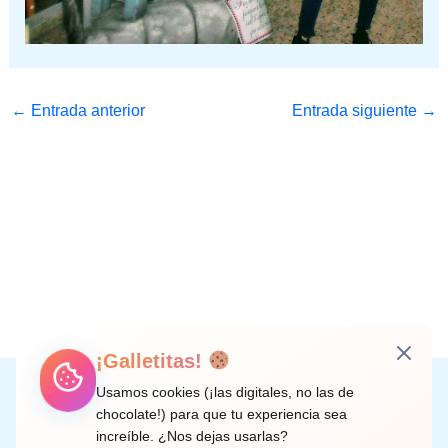
←
Entrada anterior
Entrada siguiente
→
¡Galletitas!
Instagram
Facebook
X
LinkedIn
Correo electrónico
Usamos cookies (¡las digitales, no las de
chocolate!) para que tu experiencia sea
increíble. ¿Nos dejas usarlas?