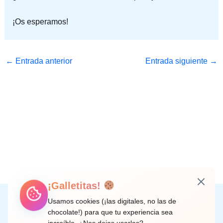
¡Os esperamos!
←
Entrada anterior
Entrada siguiente
→
¡Galletitas!
Instagram
Facebook
X
LinkedIn
Correo electrónico
Usamos cookies (¡las digitales, no las de
chocolate!) para que tu experiencia sea
increíble. ¿Nos dejas usarlas?