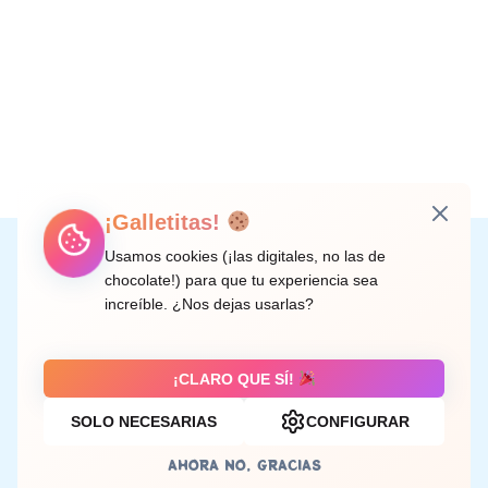
¡Galletitas!
Instagram
Facebook
X
LinkedIn
Correo electrónico
Usamos cookies (¡las digitales, no las de
chocolate!) para que tu experiencia sea
increíble. ¿Nos dejas usarlas?
C/ Doctor Rodríguez de la Fuente, 8 València
¡CLARO QUE SÍ!
SOLO NECESARIAS
CONFIGURAR
Aviso legal
AHORA NO, GRACIAS