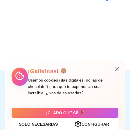
¡Galletitas!
Instagram
Facebook
X
LinkedIn
Correo electrónico
Usamos cookies (¡las digitales, no las de
chocolate!) para que tu experiencia sea
increíble. ¿Nos dejas usarlas?
C/ Doctor Rodríguez de la Fuente, 8 València
¡CLARO QUE SÍ!
SOLO NECESARIAS
CONFIGURAR
Aviso legal