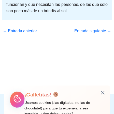
funcionan y que necesitan las personas, de las que solo
son poco más de un brindis al sol.
←
Entrada anterior
Entrada siguiente
→
¡Galletitas!
Instagram
Facebook
X
LinkedIn
Correo electrónico
Usamos cookies (¡las digitales, no las de
chocolate!) para que tu experiencia sea
increíble. ¿Nos dejas usarlas?