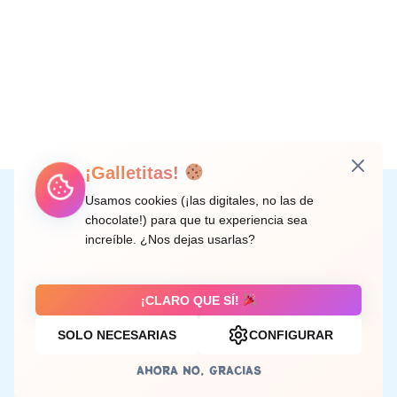
¡Galletitas!
Instagram
Facebook
X
LinkedIn
Correo electrónico
Usamos cookies (¡las digitales, no las de
chocolate!) para que tu experiencia sea
increíble. ¿Nos dejas usarlas?
C/ Doctor Rodríguez de la Fuente, 8 València
¡CLARO QUE SÍ!
SOLO NECESARIAS
CONFIGURAR
Aviso legal
AHORA NO, GRACIAS