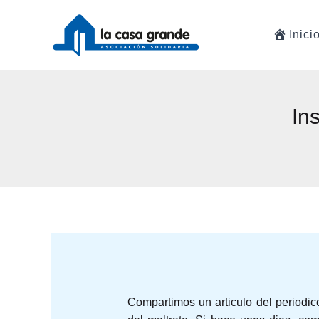
Ir
al
Inici
contenido
In
Compartimos un articulo del periodic