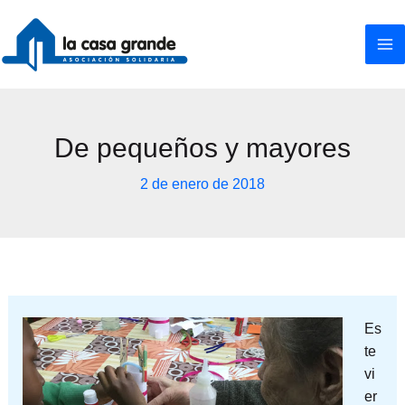
Ir
al
contenido
De pequeños y mayores
2 de enero de 2018
Es
te
vi
er