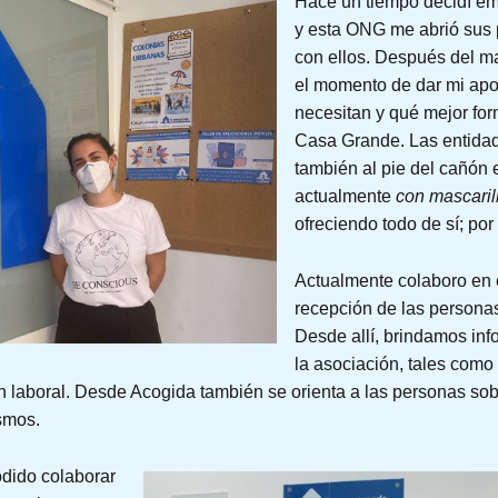
Hace un tiempo decidí em
y esta ONG me abrió sus p
con ellos. Después del m
el momento de dar mi apo
necesitan y qué mejor for
Casa Grande. Las entida
también al pie del cañón
actualmente
con mascarill
ofreciendo todo de sí; po
Actualmente colaboro en e
recepción de las personas
Desde allí, brindamos inf
la asociación, tales como 
n laboral. Desde Acogida también se orienta a las personas sob
smos.
odido colaborar