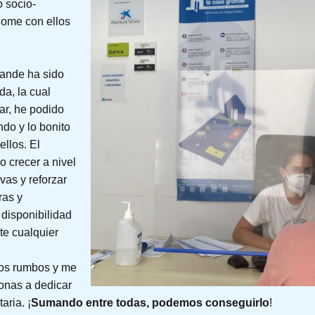
o socio-
ndome con ellos
rande ha sido
da, la cual
ar, he podido
do y lo bonito
ellos. El
 crecer a nivel
vas y reforzar
ras y
disponibilidad
te cualquier
os rumbos y me
onas a dedicar
aria. ¡
Sumando entre todas, podemos conseguirlo
!