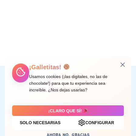
¡Galletitas!
Instagram
Facebook
X
LinkedIn
Correo electrónico
Usamos cookies (¡las digitales, no las de
chocolate!) para que tu experiencia sea
increíble. ¿Nos dejas usarlas?
C/ Doctor Rodríguez de la Fuente, 8 València
¡CLARO QUE SÍ!
SOLO NECESARIAS
CONFIGURAR
Aviso legal
AHORA NO, GRACIAS