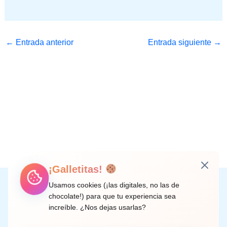
←
Entrada anterior
Entrada siguiente
→
¡Galletitas!
Instagram
Facebook
X
LinkedIn
Correo electrónico
Usamos cookies (¡las digitales, no las de
chocolate!) para que tu experiencia sea
increíble. ¿Nos dejas usarlas?