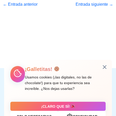
←
Entrada anterior
Entrada siguiente
→
¡Galletitas!
Instagram
Facebook
X
LinkedIn
Correo electrónico
Usamos cookies (¡las digitales, no las de
chocolate!) para que tu experiencia sea
increíble. ¿Nos dejas usarlas?
C/ Doctor Rodríguez de la Fuente, 8 València
¡CLARO QUE SÍ!