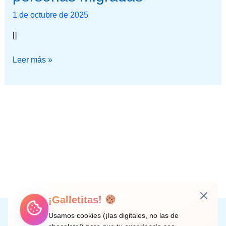
a
1 de octubre de 2025
personas
[]
migradas
Leer más »
¡Galletitas!
Instagram
Facebook
X
LinkedIn
Correo electrónico
Usamos cookies (¡las digitales, no las de