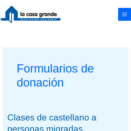
Ir
al
contenido
Formularios de
donación
Clases
Clases de castellano a
de
personas migradas
castellano