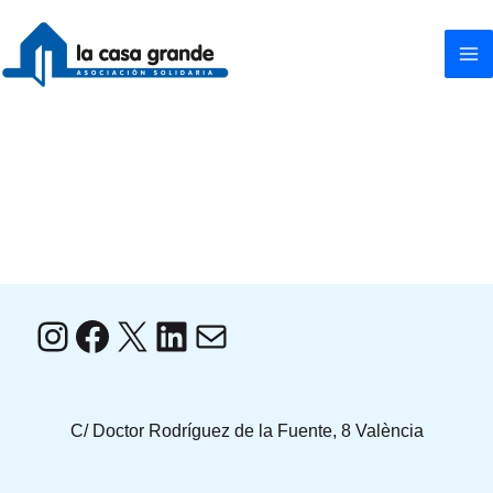
Ir
al
contenido
Instagram
Facebook
X
LinkedIn
Correo electrónico
C/ Doctor Rodríguez de la Fuente, 8 València