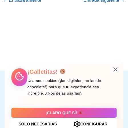
←
Entrada anterior
Entrada siguiente
→
¡Galletitas!
Instagram
Facebook
X
LinkedIn
Correo electrónico
Usamos cookies (¡las digitales, no las de
chocolate!) para que tu experiencia sea
increíble. ¿Nos dejas usarlas?
C/ Doctor Rodríguez de la Fuente, 8 València
¡CLARO QUE SÍ!
SOLO NECESARIAS
CONFIGURAR
Aviso legal