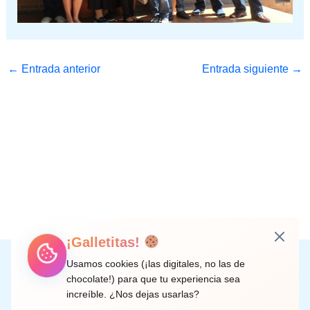
←
Entrada anterior
Entrada siguiente
→
¡Galletitas!
Instagram
Facebook
X
LinkedIn
Correo electrónico
Usamos cookies (¡las digitales, no las de
chocolate!) para que tu experiencia sea
increíble. ¿Nos dejas usarlas?