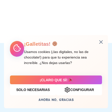
¡Galletitas!
Instagram
Facebook
X
LinkedIn
Correo electrónico
Usamos cookies (¡las digitales, no las de
chocolate!) para que tu experiencia sea
increíble. ¿Nos dejas usarlas?
C/ Doctor Rodríguez de la Fuente, 8 València
¡CLARO QUE SÍ!
SOLO NECESARIAS
CONFIGURAR
Aviso legal
AHORA NO, GRACIAS