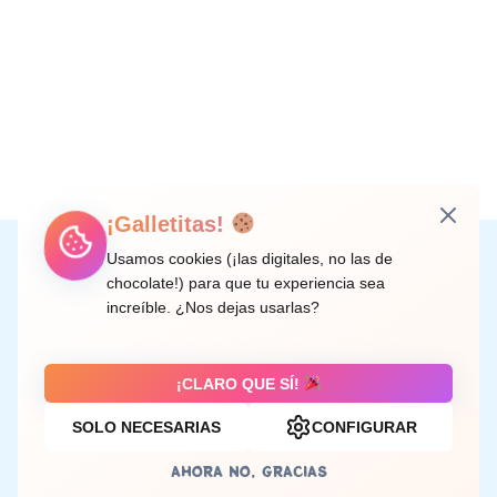
¡Galletitas!
Instagram
Facebook
X
LinkedIn
Correo electrónico
Usamos cookies (¡las digitales, no las de
chocolate!) para que tu experiencia sea
increíble. ¿Nos dejas usarlas?
C/ Doctor Rodríguez de la Fuente, 8 València
¡CLARO QUE SÍ!
SOLO NECESARIAS
CONFIGURAR
Aviso legal
AHORA NO, GRACIAS