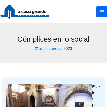
Ir
al
contenido
Cómplices en lo social
21 de febrero de 2023
Este
lune
s
parti