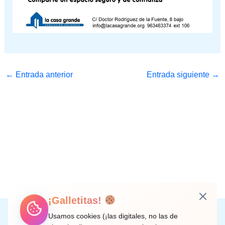
←
Entrada anterior
Entrada siguiente
→
¡Galletitas!
Instagram
Facebook
X
LinkedIn
Correo electrónico
Usamos cookies (¡las digitales, no las de