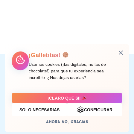
¡Galletitas!
Instagram
Facebook
X
LinkedIn
Correo electrónico
Usamos cookies (¡las digitales, no las de
chocolate!) para que tu experiencia sea
increíble. ¿Nos dejas usarlas?
C/ Doctor Rodríguez de la Fuente, 8 València
¡CLARO QUE SÍ!
SOLO NECESARIAS
CONFIGURAR
Aviso legal
AHORA NO, GRACIAS