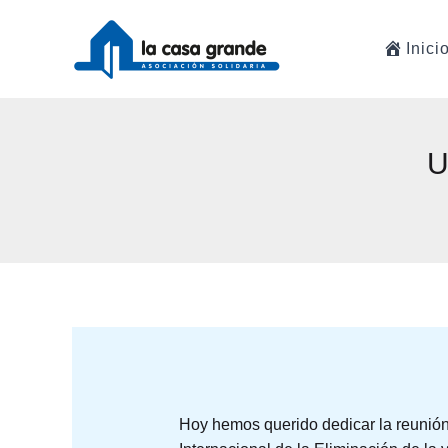
Ir
al
Inici
contenido
U
Hoy hemos querido dedicar la reunión