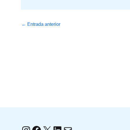
←
Entrada anterior
Instagram
Facebook
X
LinkedIn
Correo electrónico