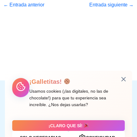
←
Entrada anterior
Entrada siguiente
→
¡Galletitas!
Instagram
Facebook
X
LinkedIn
Correo electrónico
Usamos cookies (¡las digitales, no las de
chocolate!) para que tu experiencia sea
increíble. ¿Nos dejas usarlas?
C/ Doctor Rodríguez de la Fuente, 8 València
¡CLARO QUE SÍ!