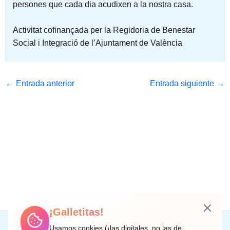
persones que cada dia acudixen a la nostra casa.
Activitat cofinançada per la Regidoria de Benestar
Social i Integració de l’Ajuntament de València
←
Entrada anterior
Entrada siguiente
→
¡Galletitas!
Instagram
Facebook
X
LinkedIn
Correo electrónico
Usamos cookies (¡las digitales, no las de