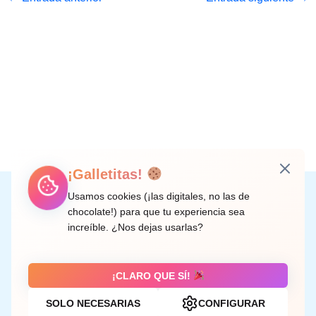
¡Galletitas!
Instagram
Facebook
X
LinkedIn
Correo electrónico
Usamos cookies (¡las digitales, no las de
chocolate!) para que tu experiencia sea
increíble. ¿Nos dejas usarlas?
C/ Doctor Rodríguez de la Fuente, 8 València
¡CLARO QUE SÍ!
SOLO NECESARIAS
CONFIGURAR
Aviso legal