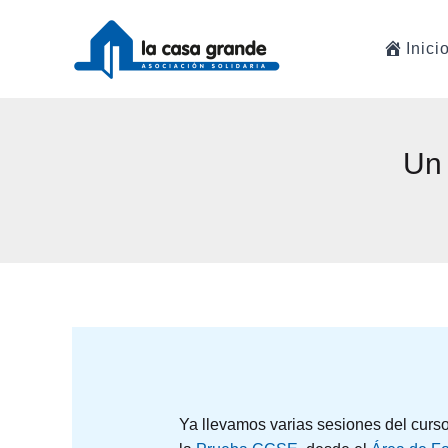
Ir
al
Inici
contenido
Un
Ya llevamos varias sesiones del curs