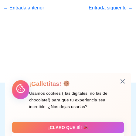
←
Entrada anterior
Entrada siguiente
→
¡Galletitas!
Instagram
Facebook
X
LinkedIn
Correo electrónico
Usamos cookies (¡las digitales, no las de
chocolate!) para que tu experiencia sea
increíble. ¿Nos dejas usarlas?
C/ Doctor Rodríguez de la Fuente, 8 València
¡CLARO QUE SÍ!