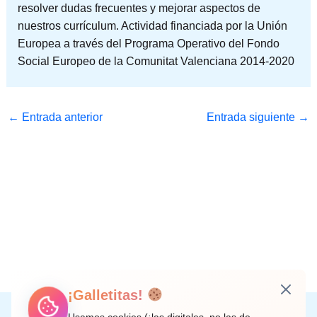
resolver dudas frecuentes y mejorar aspectos de
nuestros currículum. Actividad financiada por la Unión
Europea a través del Programa Operativo del Fondo
Social Europeo de la Comunitat Valenciana 2014-2020
←
Entrada anterior
Entrada siguiente
→
¡Galletitas!
Instagram
Facebook
X
LinkedIn
Correo electrónico
Usamos cookies (¡las digitales, no las de