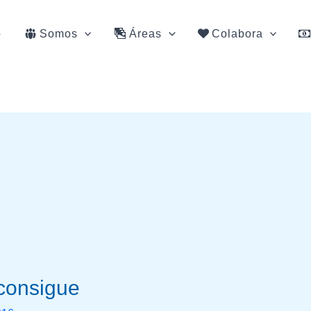
o
Somos
Áreas
Colabora
 consigue