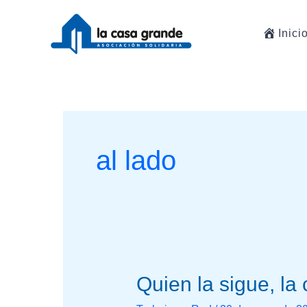
Ir
al
Inici
contenido
al lado
Quien
Quien la sigue, la
la