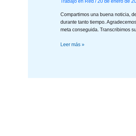
Trabajo en Red
/
20 de enero de 2
sigue,
la
Compartimos una buena noticia, de 
consigue
durante tanto tiempo. Agradecemos
meta conseguida. Transcribimos
Leer más »