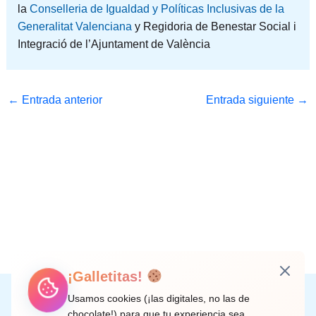
la
Conselleria de Igualdad y Políticas Inclusivas de la
Generalitat Valenciana
y Regidoria de Benestar Social i
Integració de l’Ajuntament de València
←
Entrada anterior
Entrada siguiente
→
¡Galletitas!
Instagram
Facebook
X
LinkedIn
Correo electrónico
Usamos cookies (¡las digitales, no las de
chocolate!) para que tu experiencia sea