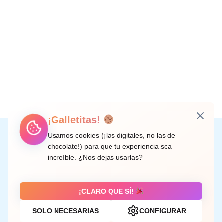
¡Galletitas!
Instagram
Facebook
X
LinkedIn
Correo electrónico
Usamos cookies (¡las digitales, no las de
chocolate!) para que tu experiencia sea
increíble. ¿Nos dejas usarlas?
C/ Doctor Rodríguez de la Fuente, 8 València
¡CLARO QUE SÍ!
SOLO NECESARIAS
CONFIGURAR
Aviso legal