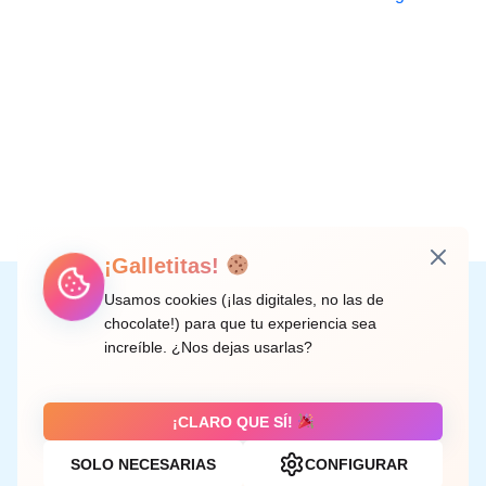
¡Galletitas!
Instagram
Facebook
X
LinkedIn
Correo electrónico
Usamos cookies (¡las digitales, no las de
chocolate!) para que tu experiencia sea
increíble. ¿Nos dejas usarlas?
C/ Doctor Rodríguez de la Fuente, 8 València
¡CLARO QUE SÍ!
SOLO NECESARIAS
CONFIGURAR
Aviso legal