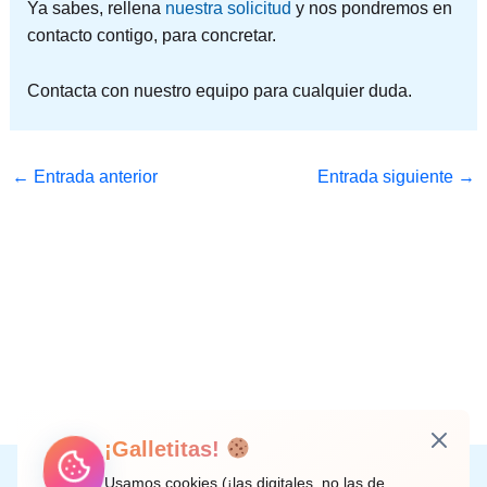
Ya sabes, rellena
nuestra solicitud
y nos pondremos en
contacto contigo, para concretar.
Contacta con nuestro equipo para cualquier duda.
←
Entrada anterior
Entrada siguiente
→
¡Galletitas!
Instagram
Facebook
X
LinkedIn
Correo electrónico
Usamos cookies (¡las digitales, no las de