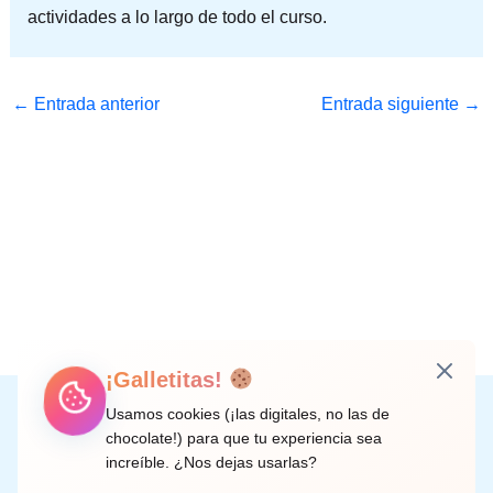
actividades a lo largo de todo el curso.
←
Entrada anterior
Entrada siguiente
→
¡Galletitas!
Instagram
Facebook
X
LinkedIn
Correo electrónico
Usamos cookies (¡las digitales, no las de
chocolate!) para que tu experiencia sea
increíble. ¿Nos dejas usarlas?