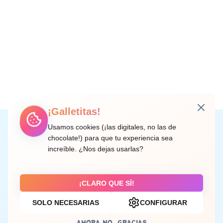
¡Galletitas!
Instagram
Facebook
X
LinkedIn
Correo electrónico
Usamos cookies (¡las digitales, no las de
chocolate!) para que tu experiencia sea
increíble. ¿Nos dejas usarlas?
C/ Doctor Rodríguez de la Fuente, 8 València
¡CLARO QUE SÍ!
SOLO NECESARIAS
CONFIGURAR
Aviso legal
AHORA NO, GRACIAS