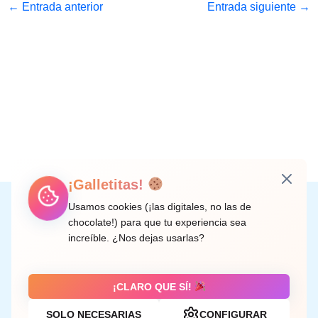
←
Entrada anterior
Entrada siguiente
→
¡Galletitas!
Instagram
Facebook
X
LinkedIn
Correo electrónico
Usamos cookies (¡las digitales, no las de
chocolate!) para que tu experiencia sea
increíble. ¿Nos dejas usarlas?
C/ Doctor Rodríguez de la Fuente, 8 València
¡CLARO QUE SÍ!
SOLO NECESARIAS
CONFIGURAR