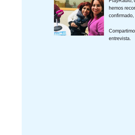
PlayRadio, q
hemos recor
confirmado,
Compartimos
entrevista.