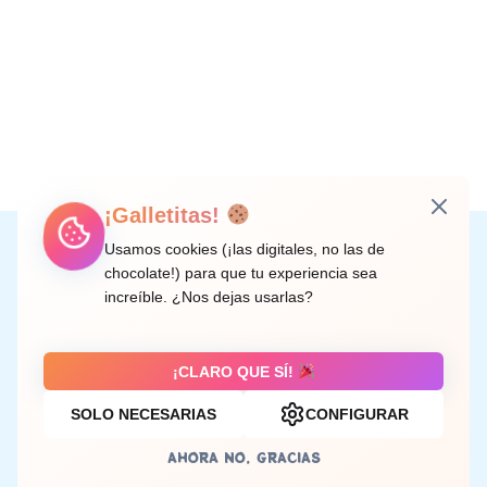
¡Galletitas!
Instagram
Facebook
X
LinkedIn
Correo electrónico
Usamos cookies (¡las digitales, no las de
chocolate!) para que tu experiencia sea
increíble. ¿Nos dejas usarlas?
C/ Doctor Rodríguez de la Fuente, 8 València
¡CLARO QUE SÍ!
SOLO NECESARIAS
CONFIGURAR
Aviso legal
AHORA NO, GRACIAS