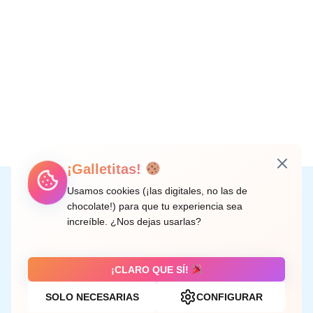
¡Galletitas!
Instagram
Facebook
X
LinkedIn
Correo electrónico
Usamos cookies (¡las digitales, no las de
chocolate!) para que tu experiencia sea
increíble. ¿Nos dejas usarlas?
C/ Doctor Rodríguez de la Fuente, 8 València
¡CLARO QUE SÍ!
SOLO NECESARIAS
CONFIGURAR
Aviso legal