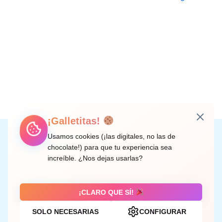
¡Galletitas!
Instagram
Facebook
X
LinkedIn
Correo electrónico
Usamos cookies (¡las digitales, no las de
chocolate!) para que tu experiencia sea
increíble. ¿Nos dejas usarlas?
C/ Doctor Rodríguez de la Fuente, 8 València
¡CLARO QUE SÍ!
SOLO NECESARIAS
CONFIGURAR
Aviso legal